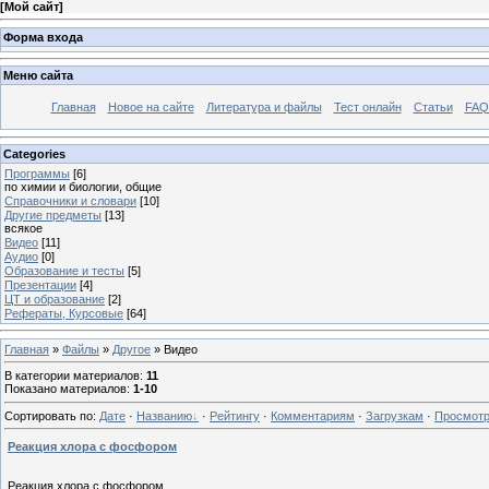
[
Мой сайт
]
Форма входа
Меню сайта
Главная
Новое на сайте
Литература и файлы
Тест онлайн
Статьи
FAQ 
Categories
Программы
[6]
по химии и биологии, общие
Справочники и словари
[10]
Другие предметы
[13]
всякое
Видео
[11]
Аудио
[0]
Образование и тесты
[5]
Презентации
[4]
ЦТ и образование
[2]
Рефераты, Курсовые
[64]
Главная
»
Файлы
»
Другое
» Видео
В категории материалов
:
11
Показано материалов
:
1-10
Сортировать по
:
Дате
·
Названию
·
Рейтингу
·
Комментариям
·
Загрузкам
·
Просмот
Реакция хлора с фосфором
Реакция хлора с фосфором