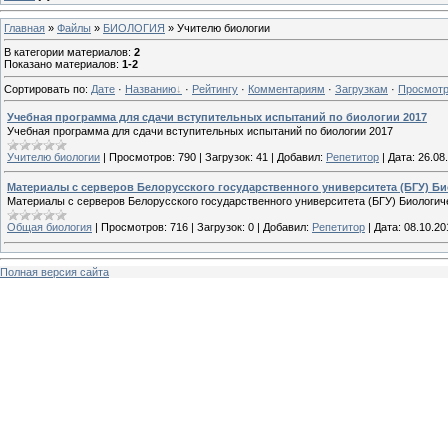
Главная
»
Файлы
»
БИОЛОГИЯ
» Учителю биологии
В категории материалов
:
2
Показано материалов
:
1-2
Сортировать по
:
Дате
·
Названию
·
Рейтингу
·
Комментариям
·
Загрузкам
·
Просмот
Учебная программа для сдачи вступительных испытаний по биологии 2017
Учебная программа для сдачи вступительных испытаний по биологии 2017
Учителю биологии
|
Просмотров:
790
|
Загрузок:
41
|
Добавил:
Репетитор
|
Дата:
26.08
Материалы с серверов Белорусского государственного университета (БГУ) Б
Материалы с серверов Белорусского государственного университета (БГУ) Биологич
Общая биология
|
Просмотров:
716
|
Загрузок:
0
|
Добавил:
Репетитор
|
Дата:
08.10.20
Полная версия сайта