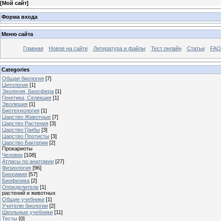
[
Мой сайт
]
Форма входа
Меню сайта
Главная
Новое на сайте
Литература и файлы
Тест онлайн
Статьи
FAQ 
Categories
Общая биология
[7]
Цитология
[1]
Экология, Биосфера
[1]
Генетика, Селекция
[1]
Эволюция
[1]
Биотехнология
[1]
Царство Животные
[7]
Царство Растения
[3]
Царство Грибы
[3]
Царство Протисты
[3]
Царство Бактерии
[2]
Прокариоты
Человек
[108]
Атласы по анатомии
[27]
Физиология
[96]
Биохимия
[57]
Биофизика
[2]
Определители
[1]
растений и животных
Общие учебники
[1]
Учителю биологии
[2]
Школьные учебники
[11]
Тесты
[0]