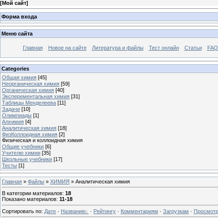
[
Мой сайт
]
Форма входа
Меню сайта
Главная
Новое на сайте
Литература и файлы
Тест онлайн
Статьи
FAQ 
Categories
Общая химия
[45]
Неорганическая химия
[59]
Органическая химия
[40]
Эксперементальная химия
[31]
Таблицы Менделеева
[11]
Задачи
[10]
Олимпиады
[1]
Алхимия
[4]
Аналитическая химия
[18]
ФизКоллоидная химия
[2]
Физическая и коллоидная химия
Общие учебники
[6]
Учителю химии
[35]
Школьные учебники
[17]
Тесты
[1]
Главная
»
Файлы
»
ХИМИЯ
» Аналитическая химия
В категории материалов
:
18
Показано материалов
:
11-18
Сортировать по
:
Дате
·
Названию
·
Рейтингу
·
Комментариям
·
Загрузкам
·
Просмот