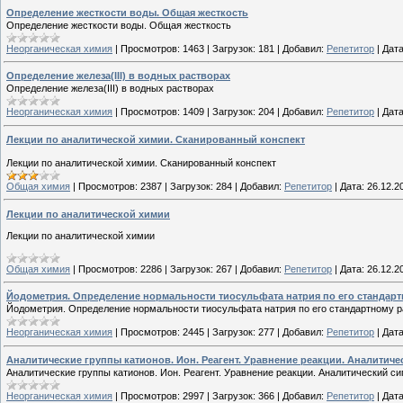
Определение жесткости воды. Общая жесткость
Определение жесткости воды. Общая жесткость
Неорганическая химия
|
Просмотров:
1463
|
Загрузок:
181
|
Добавил:
Репетитор
|
Дата
Определение железа(III) в водных растворах
Определение железа(III) в водных растворах
Неорганическая химия
|
Просмотров:
1409
|
Загрузок:
204
|
Добавил:
Репетитор
|
Дата
Лекции по аналитической химии. Сканированный конспект
Лекции по аналитической химии. Сканированный конспект
Общая химия
|
Просмотров:
2387
|
Загрузок:
284
|
Добавил:
Репетитор
|
Дата:
26.12.2
Лекции по аналитической химии
Лекции по аналитической химии
Общая химия
|
Просмотров:
2286
|
Загрузок:
267
|
Добавил:
Репетитор
|
Дата:
26.12.2
Йодометрия. Определение нормальности тиосульфата натрия по его стандарт
Йодометрия. Определение нормальности тиосульфата натрия по его стандартному р
Неорганическая химия
|
Просмотров:
2445
|
Загрузок:
277
|
Добавил:
Репетитор
|
Дата
Аналитические группы катионов. Ион. Реагент. Уравнение реакции. Аналитичес
Аналитические группы катионов. Ион. Реагент. Уравнение реакции. Аналитический сиг
Неорганическая химия
|
Просмотров:
2997
|
Загрузок:
366
|
Добавил:
Репетитор
|
Дата