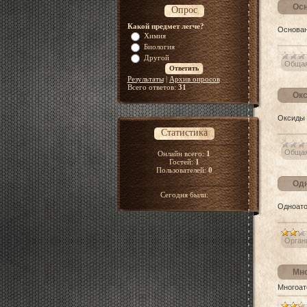
Ос
Опрос
Какой предмет легче?
Основа
Химия
Биология
Другой
Общая
Результаты
|
Архив опросов
Всего ответов:
31
Ок
Оксиды
Статистика
Общая
Онлайн всего:
1
Гостей:
1
Пользователей:
0
Одн
Сегодня были:
Одноато
Орган
Мно
Многоат