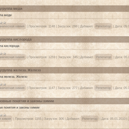
группа меди
па меди
аническая химия
|
Просмотров:
1148
|
Загрузок:
288
|
Добавил:
Репетитор
|
Дата:
05.
группа кислорода
па кислорода
аническая химия
|
Просмотров:
1259
|
Загрузок:
345
|
Добавил:
Репетитор
|
Дата:
05.
группа железа. Железо
па железа. Железо
аническая химия
|
Просмотров:
1147
|
Загрузок:
277
|
Добавил:
Репетитор
|
Дата:
05.
овные понятия и законы химии
е понятия и законы химии
 химия
|
Просмотров:
1155
|
Загрузок:
306
|
Добавил:
Репетитор
|
Дата:
05.01.2010
|