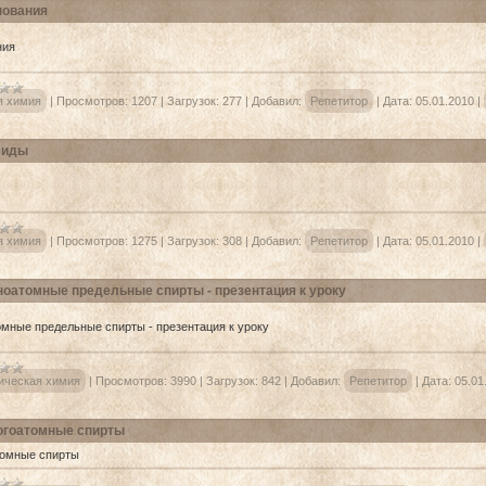
нования
ния
 химия
|
Просмотров:
1207
|
Загрузок:
277
|
Добавил:
Репетитор
|
Дата:
05.01.2010
|
сиды
 химия
|
Просмотров:
1275
|
Загрузок:
308
|
Добавил:
Репетитор
|
Дата:
05.01.2010
|
оатомные предельные спирты - презентация к уроку
мные предельные спирты - презентация к уроку
ическая химия
|
Просмотров:
3990
|
Загрузок:
842
|
Добавил:
Репетитор
|
Дата:
05.01
гоатомные спирты
омные спирты