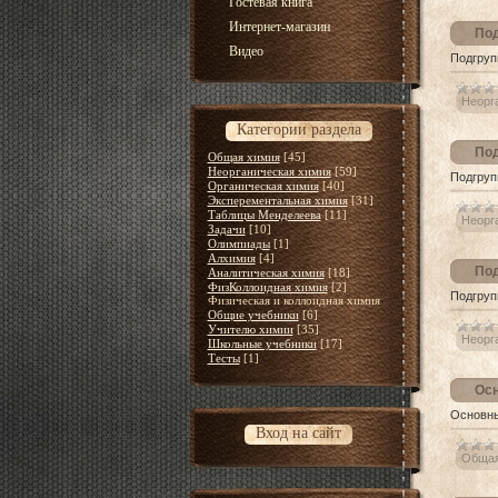
Гостевая книга
Интернет-магазин
Под
Видео
Подгруп
Неорг
Категории раздела
Под
Общая химия
[45]
Неорганическая химия
[59]
Подгруп
Органическая химия
[40]
Эксперементальная химия
[31]
Таблицы Менделеева
[11]
Неорг
Задачи
[10]
Олимпиады
[1]
Алхимия
[4]
Под
Аналитическая химия
[18]
ФизКоллоидная химия
[2]
Подгруп
Физическая и коллоидная химия
Общие учебники
[6]
Учителю химии
[35]
Неорг
Школьные учебники
[17]
Тесты
[1]
Осн
Основны
Вход на сайт
Общая