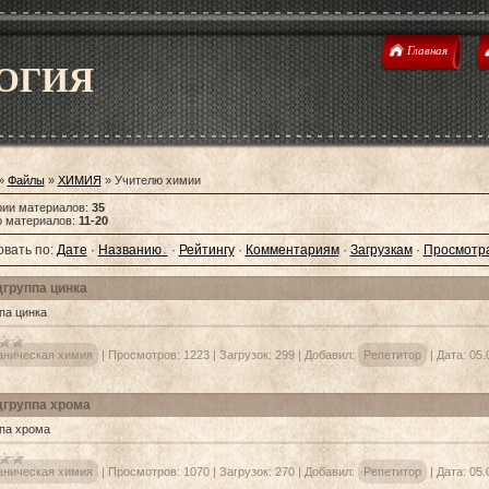
Главная
ОГИЯ
»
Файлы
»
ХИМИЯ
» Учителю химии
рии материалов
:
35
о материалов
:
11-20
вать по
:
Дате
·
Названию
·
Рейтингу
·
Комментариям
·
Загрузкам
·
Просмотр
группа цинка
па цинка
аническая химия
|
Просмотров:
1223
|
Загрузок:
299
|
Добавил:
Репетитор
|
Дата:
05.
группа хрома
па хрома
аническая химия
|
Просмотров:
1070
|
Загрузок:
270
|
Добавил:
Репетитор
|
Дата:
05.