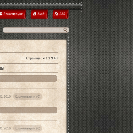
Регистрация
Вход
RSS
Страницы
:
«
1
2
3
4
»
ам
01.2010
|
Комментарии (0)
01.2010
|
Комментарии (0)