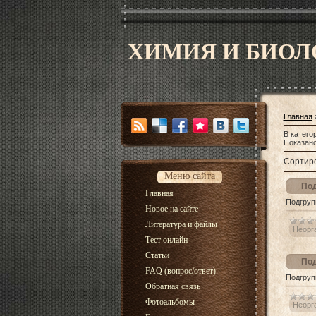
ХИМИЯ И БИОЛ
Главная
В катего
Показан
Сортиро
Меню сайта
Под
Главная
Подгруп
Новое на сайте
Литература и файлы
Неорг
Тест онлайн
Статьи
Под
FAQ (вопрос/ответ)
Подгруп
Обратная связь
Фотоальбомы
Неорг